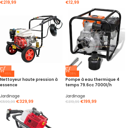
€
219,99
€
12,99
-45%
-38%
Nettoyeur haute pression à
Pompe à eau thermique 4
essence
temps 79.6cc 7000l/h
Jardinage
Jardinage
€
329,99
€
199,99
€
599,99
€
319,99