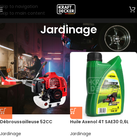
Skip to navigation
Skip to main content
Jardinage
Accueil
/
Jardinage
Débroussailleuse 52CC
Huile Axenol 4T SAE30 0,6L
Jardinage
Jardinage