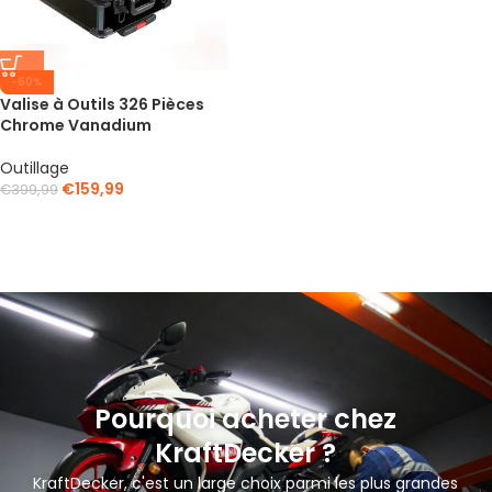
-60%
Valise à Outils 326 Pièces
Chrome Vanadium
Outillage
€
159,99
€
399,99
Pourquoi acheter chez
KraftDecker ?
KraftDecker, c'est un large choix parmi les plus grandes