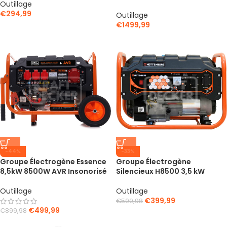
Outillage
€
294,99
Outillage
€
1499,99
-44%
-33%
Groupe Électrogène Essence
Groupe Électrogène
8,5kW 8500W AVR Insonorisé
Silencieux H8500 3,5 kW
Outillage
Outillage
€
399,99
€
599,98
€
499,99
€
899,98