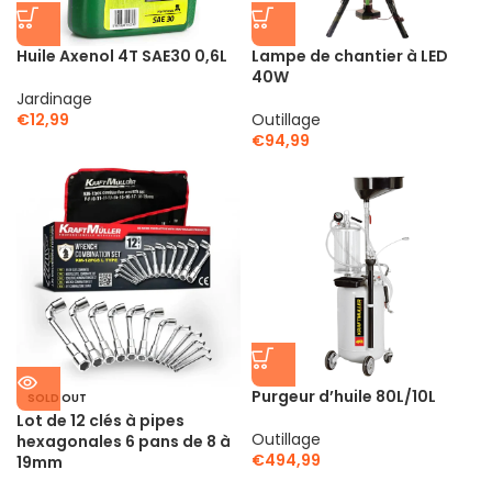
Huile Axenol 4T SAE30 0,6L
Lampe de chantier à LED
40W
Jardinage
€
12,99
Outillage
€
94,99
Purgeur d’huile 80L/10L
SOLD OUT
Lot de 12 clés à pipes
Outillage
hexagonales 6 pans de 8 à
€
494,99
19mm