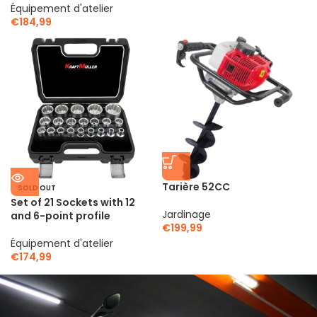
Équipement d'atelier
€
184,99
Tarière 52CC
SOLD OUT
Set of 21 Sockets with 12
Jardinage
and 6-point profile
€
199,99
Équipement d'atelier
€
174,99